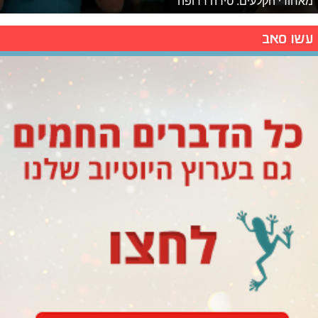
מאחורי הקלעים: טירה רדופה
עשו סאב