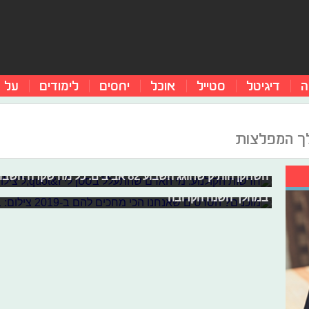
ה
דיגיטל
סטייל
אוכל
יחסים
לימודים
על 
לך המפלצות
חדשות הקולנוע: מי האדם שהתעלל בסטן
מוכנים? הסרטים שאנחנו הכי מחכים להם ב
פרטים חדשים ודרמטיים על "קינגס
שנת 2019 הולכת להיות אחת העמוסות בתחום הקולנוע - 
השחקן הותיק שחוגג השבוע 82 אביבים. כל מה שקרה השבוע בעולם הקולנוע
סרטי אימה והסרט האחרון של מארוול בסאגת ''הנוקמים''.
במהלך השנה הקרובה