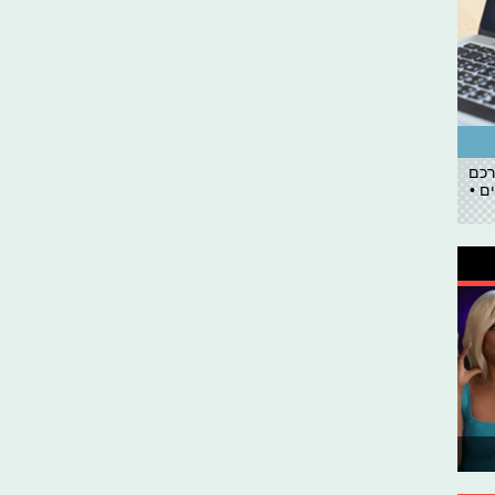
רכם
ם •