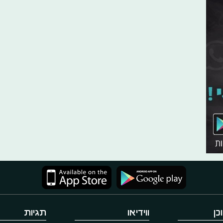
כן
ווידיאו
תגיות