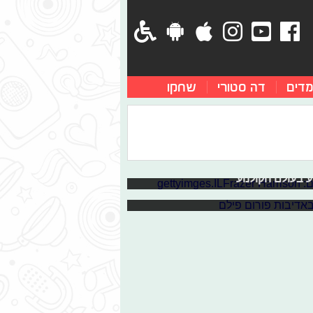
מדים
דה סטורי
שחקו
 לי ז"ל
-2019
מן 3", תמונות ראשונות מהצילומים של "האלמנה השחורה" ומי
אין ספור סרטי לייב אקשן לדיסני, שלל
 הנה רשימת הסרטים שאסור לכם לפספס