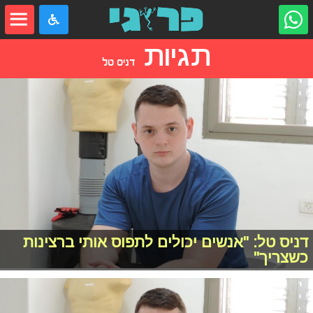
תגיות
דניס טל
דניס טל: "אנשים יכולים לתפוס אותי ברצינות
כשצריך"