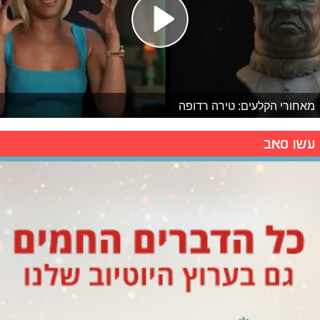
מאחורי הקלעים: טירה רדופה
עשו סאב