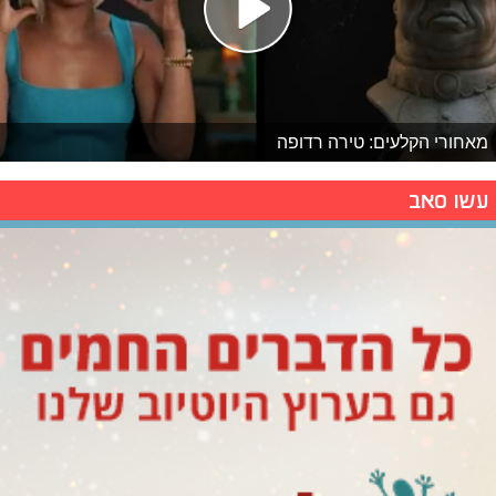
מאחורי הקלעים: טירה רדופה
עשו סאב