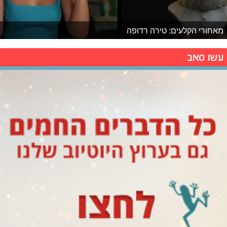
מאחורי הקלעים: טירה רדופה
עשו סאב