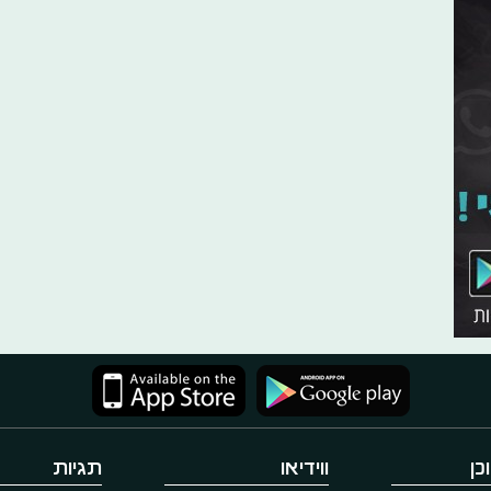
כן
ווידיאו
תגיות