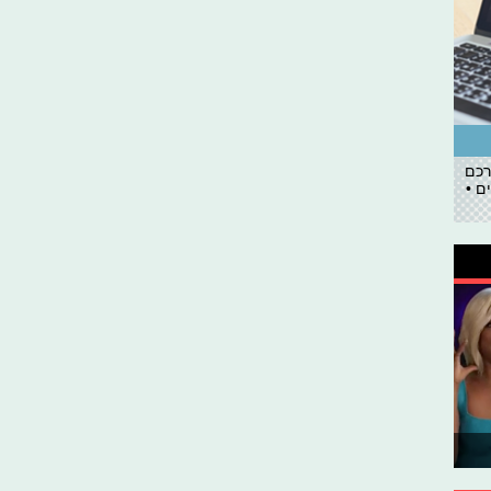
רכם
ם •