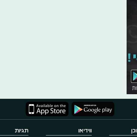
כן
ווידיאו
תגיות