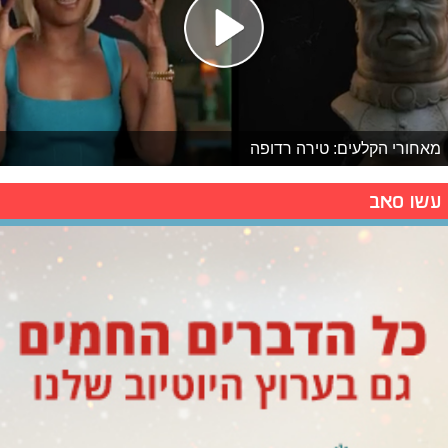
מאחורי הקלעים: טירה רדופה
עשו סאב