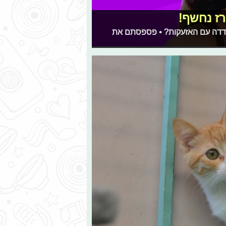
 התמודדה עם האזעקות? • פספסתם את