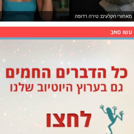
מאחורי הקלעים: טירה רדופה
עשו סאב