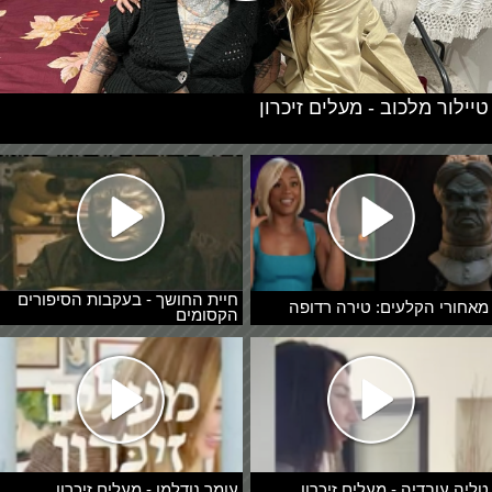
טיילור מלכוב - מעלים זיכרון
חיית החושך - בעקבות הסיפורים
מאחורי הקלעים: טירה רדופה
הקסומים
טליה עובדיה - מעלים זיכרון
עומר נודלמן - מעלים זיכרון