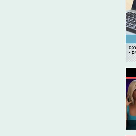
רכם
ם •