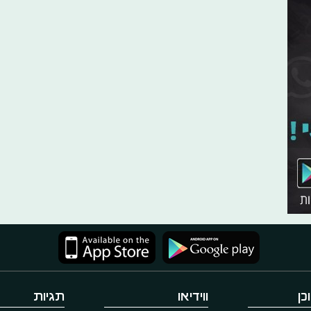
כן
ווידיאו
תגיות