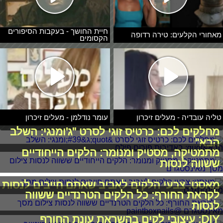
חיית החושך - בעקבות הסיפורים
מאחורי הקלעים: טירה רדופה
הקסומים
טליה עובדיה - מעלים זיכרון
עומר נודלמן - מעלים זיכרון
מחלקים לכם: כרטיס זוגי לסרט "ג'ומנגי: השלב
הבא"
מתמטיקה, מסטיק ומנומר: הלקים הייחודיים
ששווה לנסות
מאסט: צבעי הלקים לאביב שאתם חייבים לנסות
לקראת החורף: כל הלקים הטרנדיים ששווה
לנסות
DIY: עיצובי לקים בהשראת עונת החורף