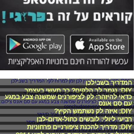
DIY: תקופה עמוסה ואין לכן זמן למרוח לק?
המדריך בשבילכן
DIY: נגמר לך הלקים? כך תעשי בעצמך
כדאי להיזהר: לק לציפורנים שמשנה צבע במגע
עם סם אונס
DIY: איזה לק נשתמש הקיץ?
רביעי ליולי: לובשים כחול-אדום-לבן
DIY: מדריך להכנת ציפורניים פרחוניות