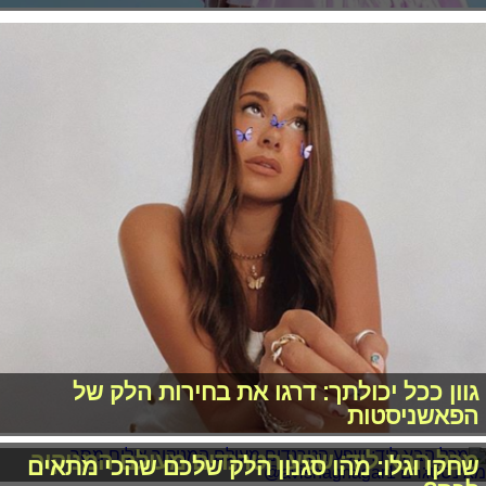
גוון ככל יכולתך: דרגו את בחירות הלק של
הפאשניסטות
מכל הבא ליד: שפע הטרנדים מעולם המניקור
שחקו וגלו: מהו סגנון הלק שלכם שהכי מתאים