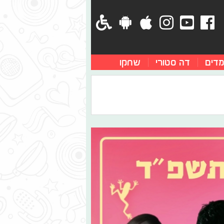
מדים
דה סטורי
שחקו