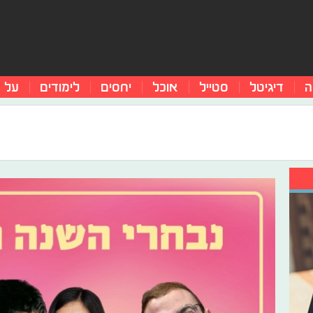
ה
דיגיטל
סטייל
אוכל
יחסים
לימודים
על 