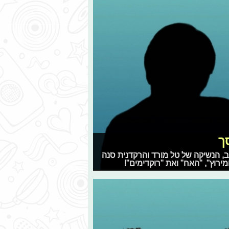
ך
ור לענב, הנשיקה של טל מורד והרקדנית סנה
רוץ", "האח" ואת "רוקדימים"!