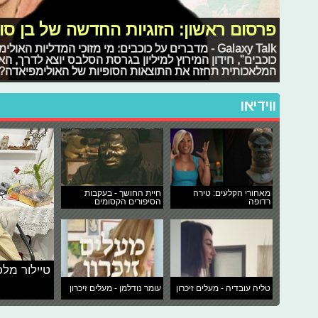
פרסום ראשון: הזוגיות החדשה של בן סו
Galaxy Talk - מדברים על כוכבים: מי מזוכי המדליות 
כוכבים", חידון המירוץ למיליון בגרסת הסלבס יוצא לדרך, הא
המלאכותית תחזה את התוצאות הסופיות של האולימפיאדה?
ווידיאו
מאחורי הקלעים: טירה
חיית החושך - בעקבות
רדופה
הסיפורים הקסומים
טיילור מלכ
טליה עובדיה - מעלים זיכרון
עומר נודלמן - מעלים זיכרון