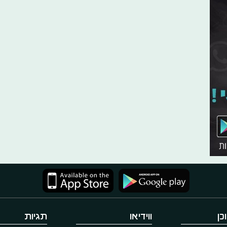
כן
ווידיאו
תגיות