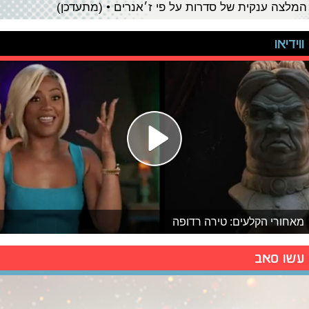
המלצה ענקית של סדרות על פי ז׳אנרים • (מתעדכן)
ווידיאו
מאחורי הקלעים: טירה רדופה
עשו סאב