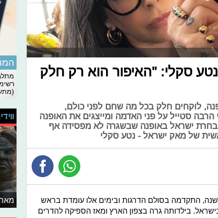
המומ
ע סקלי: "האיפור הוא רק חלק
מתלבט
רשימת
(מתעד
פנה, לוקחים חלק בכל מה שחם לפני כולם,
ווידי
רבה סטייל על פני האדמה ומייצגים את האופנה
בחרת ישראל באופנה שבשגרה לא מפסידה אף
שית של מאק ישראל - נטע סקלי
מאחו
טע סקלי החלה לעבוד במאק לפני 16 שנה, התקדמה בסולם הדרגות ובימים אלו עומדת בראש
ישראל. בילדותה גרה בצפון הארץ ומאז הספיקה להדרים