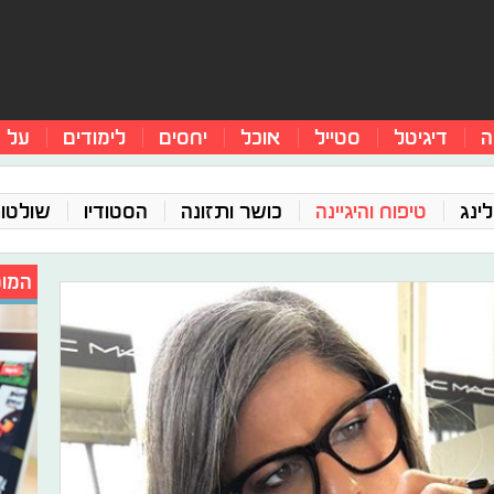
ה
דיגיטל
סטייל
אוכל
יחסים
לימודים
על 
ינג
טיפוח והיגיינה
כושר ותזונה
הסטודיו
שולטו
המומ