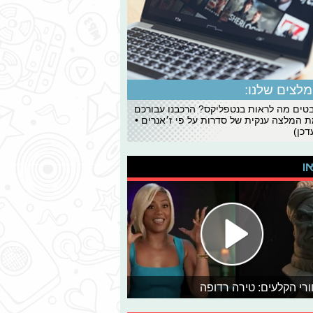
לצים שלנו:
ים מה לראות בנטפליקס? הרכבנו עבורכם
 המלצה ענקית של סדרות על פי ז׳אנרים •
כן)
או
רי הקלעים: טירה רדופה