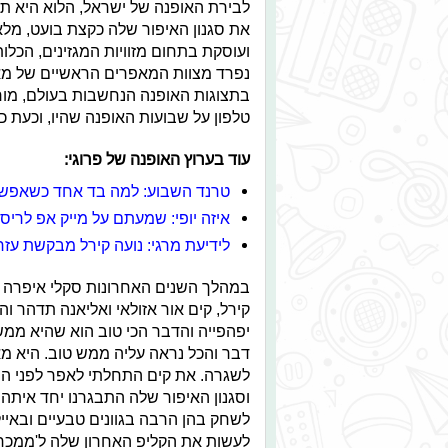
לבירת האופנה של ישראל, הלוא היא תל
את סגנון האיפור שלה כקצת בועט, מלא 
ועוסקת בתחום מזוויות המגזינים, הכלו
נפרד מצוות המאפרים הראשיים של מא
בתצוגות האופנה הנחשבות בעולם, מורס
טלפון על שבועות האופנה שהיו, וכעת כ
עוד בערוץ האופנה של פרוגי:
טרנד השבוע: למה בד אחד כשאפש
איזה יופי: שמעתם על מייק אפ לריס
לידיעת מרגי: נועה קירל מבקשת עזר
במהלך השנים האחרונות סקלי איפרה ל
קירל, קים אור אזולאי ואליאנה תדהר וה
יפהפייה והדבר הכי טוב הוא שהיא ממש
דבר והכל נראה עליה ממש טוב. היא מאו
לשגרה. את קים התחלתי לאפר לפני הר
וסגנון האיפור שלה התבגרנו יחד איתה.
לשחק בהן הרבה בגוונים טבעיים ובאייל
לעשות את הקליפ האחרון שלה ל'ממכר'