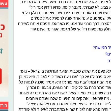
 אביב, ולגדל שם את בתה בת התשע, גייל. היא מגדירה
עשו
צבע, לא שגרתי, מעבר ליפה, פרוע ו"רוק אנד רול"
ת ושבועות האופנה מעבר לים. שם היא מהווה חלק בלתי
ק שמוזמנים עונה אחר עונה להפעיל את קסמיהם
צ'ה, דרך מרני ועד אנטוניו מאראס. תפסנו אותה לשיחת
חלק מתופעות הלוואי של מגפת הקורונה, אינם עוד.
ר חמישה?
ים?
ה
א פעם את שלוש כוכבות הנוער הגדולות בישראל – נועה
יא סיפרה לנו על כך "עם נועה מאוד כיף לעבוד. היא כמובן
 אוהבת ומתלהבת מאיפור אז היא תמיד מוכנה לנסות כל
ד מתחברת גם ללוקים יותר נועזים, צבעוניים ומחוץ
בה שנים בגיל מאוד צעיר, לאט לאט היא התבגרה ואנחנו
 מה שמאפיין את קים זה העיניים שלה ואנחנו אוהבים
יינרים קצרים שהיא מאוד אוהבת. עם אליאנה יצא לי
הורד
 והיה נורא יפה לגלות שהיא מתחברת לאיפור ולא פוחדת