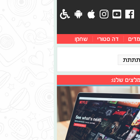
מדים
דה סטורי
שחקו
תתתת
לצים שלנו: