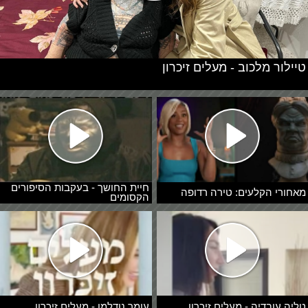
טיילור מלכוב - מעלים זיכרון
חיית החושך - בעקבות הסיפורים
מאחורי הקלעים: טירה רדופה
הקסומים
טליה עובדיה - מעלים זיכרון
עומר נודלמן - מעלים זיכרון