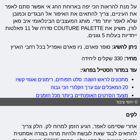
על מנת להראות הכי יפה בארוחת החג אי אפשר סתם לאפר
את העיניים, צריך להתאים את האיפור אל הבגדים וכמובן
שלא לאפר יותר מדי.
מותג המעצבים הבינלאומי איב סאן
לורן, משיק את
COUTURE PALETTE
סדרה של 11 פאלטות
ייחדיות בעלות 5 גוונים.
ניתן להשיג:
סופר פארם, ניו פארם ואפריל בכל רחבי הארץ
מחיר:
330 שקלים ליחידה
עוד במדור הסטייל בפרוגי:
מתכונים לראש השנה: סלט תפוחים, רימונים ואגוזי קשיו
20 המאכלים עם ערך הקלורי הכי גבוה
מצעד הסרטים האופנתיים ביותר מכל הזמנים
© יחסי ציבור
לקים
אחרי שסיימנו לאפר, הגיע הזמן למרוח לק. הלק צריך
להתאים לבגד שאת לובשת ולהיות מרוח בצורה אסתטית