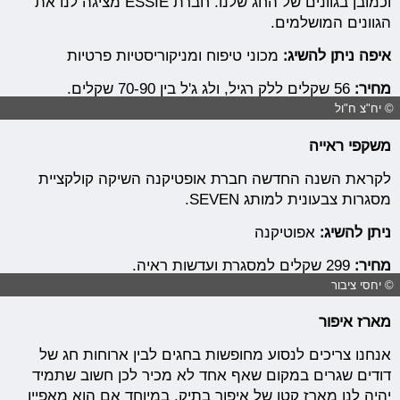
וכמובן בגוונים של החג שלנו. חברת ESSIE מציגה לנו את
הגוונים המושלמים.
איפה ניתן להשיג:
מכוני טיפוח ומניקוריסטיות פרטיות
מחיר:
56 שקלים ללק רגיל, ולג ג'ל בין 70-90 שקלים.
© יח"צ ח"ול
משקפי ראייה
לקראת השנה החדשה חברת אופטיקנה השיקה קולקציית
מסגרות צבעונית למותג SEVEN.
ניתן להשיג:
אפוטיקנה
מחיר:
299 שקלים למסגרת ועדשות ראיה.
© יחסי ציבור
מארז איפור
אנחנו צריכים לנסוע מחופשות בחגים לבין ארוחות חג של
דודים שגרים במקום שאף אחד לא מכיר לכן חשוב שתמיד
יהיה לנו מארז קטן של איפור בתיק, במיוחד אם הוא מאפיין