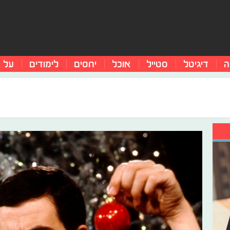
ה
דיגיטל
סטייל
אוכל
יחסים
לימודים
על 