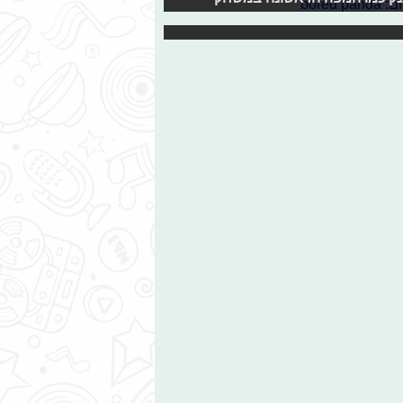
ומשחקית, שהצליחו ובגדול. הבאנו לכם