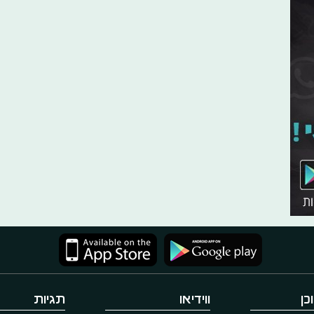
כן
ווידיאו
תגיות