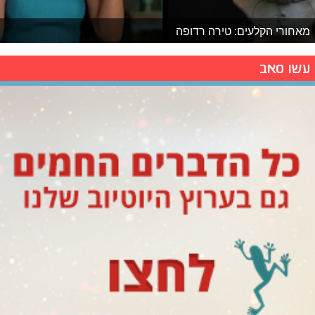
מאחורי הקלעים: טירה רדופה
עשו סאב