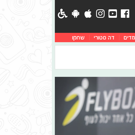
מדים
דה סטורי
שחקו