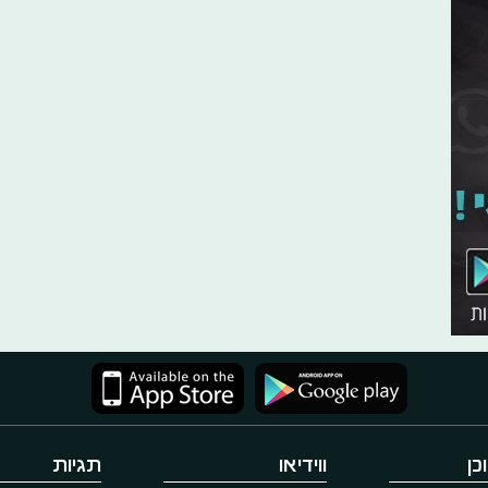
כן
ווידיאו
תגיות