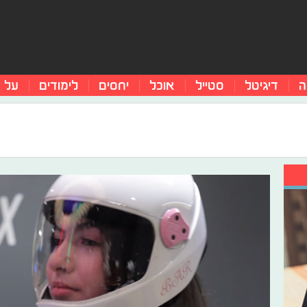
ה
דיגיטל
סטייל
אוכל
יחסים
לימודים
על 