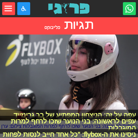
תגיות
פלייבוקס
עפה על זה: הניצחון המפתיע של בר גרינזייד
עפים לראשונה: בני הנוער שזכו לרחף למרות
המוגבלות
ניסינו את ה-flybox: "כל אחד חייב לנסות לפחות