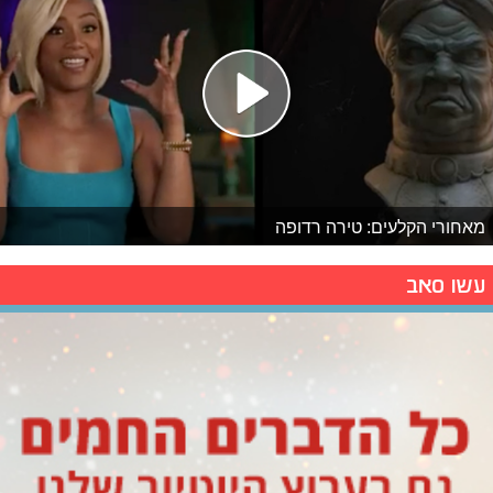
מאחורי הקלעים: טירה רדופה
עשו סאב