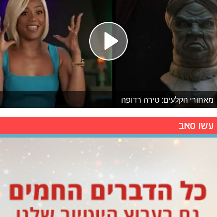
מאחורי הקלעים: טירה רדופה
עשו סאב