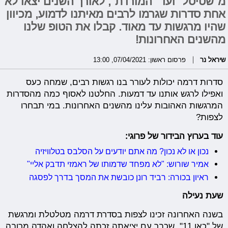
מ"שטיסל" ועד "המורדת", לאורך השנים יצאו לא
אחת סדרות שגרמו לרבים מאיתנו לדמוע, מכיוון
שהיו מרגשות עד מאוד. קבלו את הטופ שלנו
מהשנים האחרונות!
שיראל נר
פרסום ראשון: 07/04/2021, 13:00
סדרות דרמה יכולות לעורר בנו רגשות רבים, שמחה כעס
ואפילו לרגש אותנו עד דמעות. החלטנו לאסוף כמה מהסדרות
המרגשות האהובות עלינו מהשנים האחרונות. במי תבחרו
לצפות?
עוד בערוץ הבידור של פרוגי:
נכון או לא נכון? מה אתם יודעים על הסלבס בטלוויזיה
אמיר שורוש: "לא מפחד שדמותו של ראמזי תדבק אליי"
ראיון בכורה: רביד רונן כובשת את המסך בדרך לפסגה
שעת נעילה
בשנה האחרונה זכינו לצפות בסדרת דרמה מטלטלת ומרגשת
של "כאן 11", שכבר עם יציאתה זכתה להצלחה ואהדה מרובה