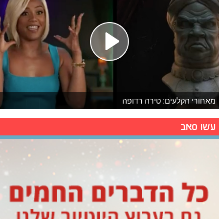
מאחורי הקלעים: טירה רדופה
עשו סאב