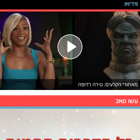
ווידיאו
מאחורי הקלעים: טירה רדופה
עשו סאב