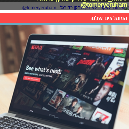
tomeryeruham@
המומלצים שלנו: