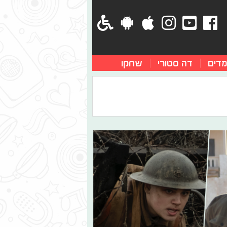
מדים
דה סטורי
שחקו