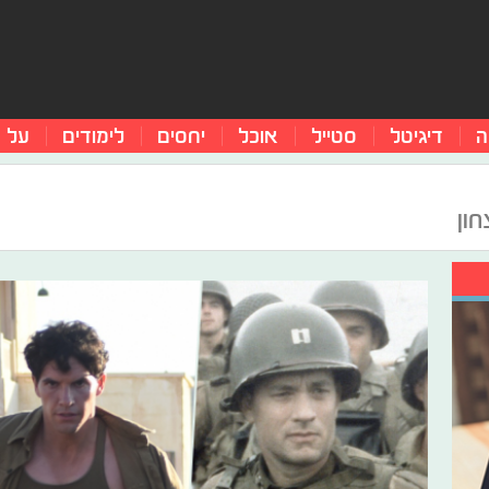
ה
דיגיטל
סטייל
אוכל
יחסים
לימודים
על 
חון