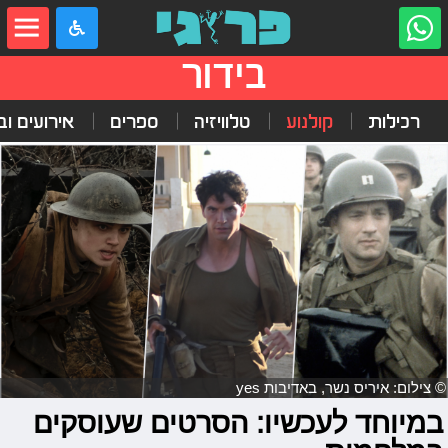
בידור
רכילות
קולנוע
טלוויזיה
ספרים
אירועים ובי
© צילום: איריס נשר, באדיבות yes
במיוחד לעכשיו: הסרטים שעוסקים