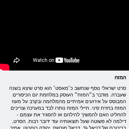
המזח
סרט ישראלי נוסף שנחשב כ׳מאסט׳ הוא סרט שיצא בשנה
שעברה. מודבר ב״המזח״ העוסק במלחמת יום הכיפורים
המבוסס על אירועים אמיתיים מהמלחמה ובקרב על מעוז
המזח בחזית סיני. חיילי המזח נותרו לבד במערכה וצריכים
להחליט האם להמשיך להילחם או להסגיר את עצמם -
דילמה לא פשוטה שעל תוצאותיה עוד ידובר רבות. הסרט,
בכיכובם של דניאל גד, דניאל מורשת, יהודה בוחבוט, אמיר