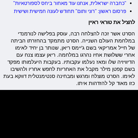
"כחברה ישראלית, אנחנו עוד מאחור ביחס לספורטאיות"
פרסום ראשון: "רוני ותום" תחודש לעונה חמישית ושישית
להציל את טוראי ראיין
הסרט אשר זכה להצלחה רבה, עוסק בפלישה לנורמנדי
במלחמת העולם השנייה. הסרט מתמקד בהחזרתו הביתה
של חייל אמריקאי בשם ג'יימס ריאן, שנותר בן יחיד לאימו
אחרי ששלושת אחיו נהרגו במלחמה. ריאן עצמו צנח עם
הדיוויזיה שלו ומאז נעלמו עקבותיו. בעקבות היעלמותו מפקד
בשם קפטן מילר מקבל את האחריות לחפש אחריו ולהשיבו
לאימו. הסרט מוצלח ומרגש ומבחינה סנטימנטלית דווקא בעת
כזו מאוד קל להזדהות איתו.