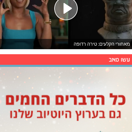
מאחורי הקלעים: טירה רדופה
עשו סאב