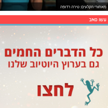
מאחורי הקלעים: טירה רדופה
עשו סאב