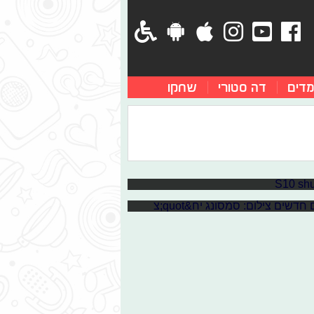
מדים
דה סטורי
שחקו
את ה-S10
ה חדשה במכשירי Samsung Galaxy S10 גורסת כי כל טביעת אצבע למעשה יכולה
 מודעת לבעיה ומפרסמת: "הבעיה
 חשפה את מכשירי הדגל החדשים שלה;
וני ספורט ואת גולת הכותרת הגלקסי פולד -