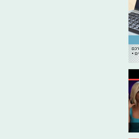
רכם
ם •