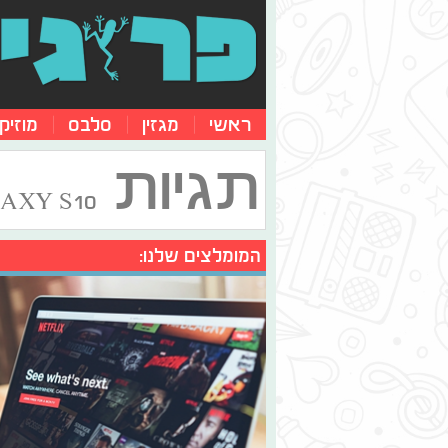
ראשי
מגזין
סלבס
מוזיק
תגיות
AXY S10
המומלצים שלנו: