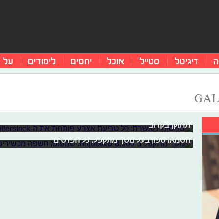
ה
דיגיטל
סטייל
אוכל
יחסים
לימודים
על 
סמסונג מאשרת: כל טביעת אצבע פותחת 
GAL
פרצת אבטח
מסך מתקפל ב-8,000 ש"ח: סמסונג חשפה מכשירים חדשים
לבטל את הנעילה של הסמארטפון. סמסונג, יצרנית המכשיר,
אמש (ד') נערך האירוע השנתי הגדול של חברת סמסונג, בו
תתוקן בקרוב"
ארבעה מכשירים בסדרת ה-S10, צמידים, שע
הסמארטפון בעל מסך מתקפל. כל הפרטים