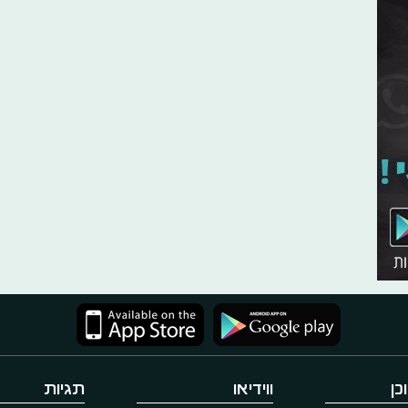
כן
ווידיאו
תגיות