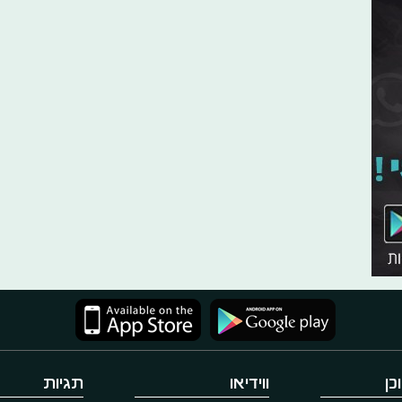
כן
ווידיאו
תגיות