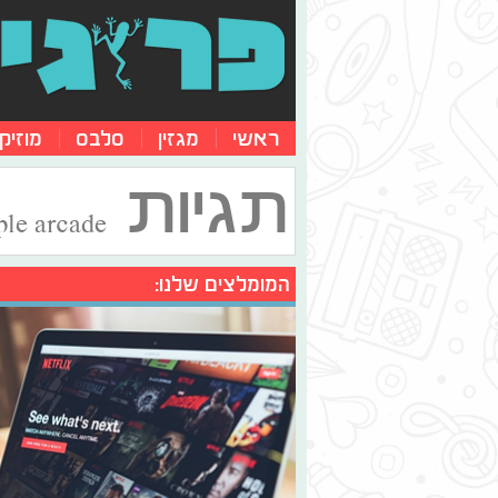
ראשי
מגזין
סלבס
מוזיק
תגיות
ple arcade
המומלצים שלנו: