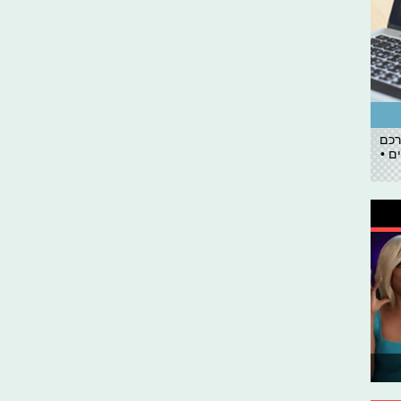
רכם
ם •