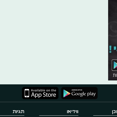
כן
ווידיאו
תגיות