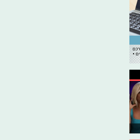
רכם
ם •