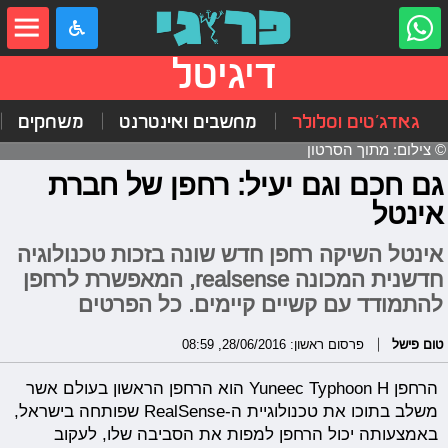
דיגיטל
גאדג'טים וסלולר
מחשבים ואינטרנט
משחקים
© צילום: מתוך הסרטון
גם חכם וגם יעיל: רחפן של חברת
אינטל
אינטל השיקה רחפן חדש שונה בזכות טכנולוגיה
חדשנית המכונה realsense, המאפשרת לרחפן
להתמודד עם קשיים קיימים. כל הפרטים
טום פישל
פרסום ראשון: 28/06/2016, 08:59
הרחפן Yuneec Typhoon H הוא הרחפן הראשון בעולם אשר
משלב בתוכו את טכנולוגיית ה-RealSense שפותחה בישראל,
באמצעותה יכול הרחפן למפות את הסביבה שלו, לעקוב