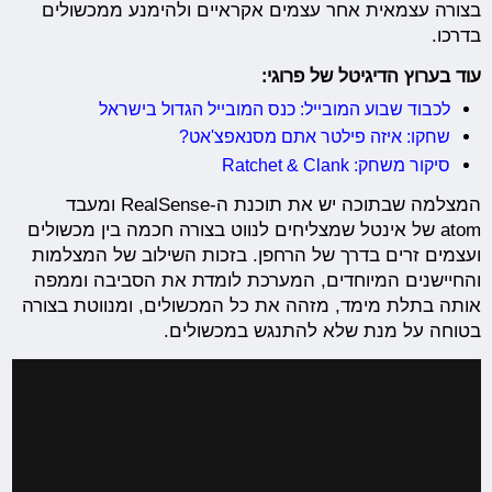
בצורה עצמאית אחר עצמים אקראיים ולהימנע ממכשולים
בדרכו.
עוד בערוץ הדיגיטל של פרוגי:
לכבוד שבוע המובייל: כנס המובייל הגדול בישראל
שחקו: איזה פילטר אתם מסנאפצ'אט?
סיקור משחק: Ratchet & Clank
המצלמה שבתוכה יש את תוכנת ה-RealSense ומעבד
atom
של אינטל שמצליחים לנווט בצורה חכמה בין מכשולים
ועצמים זרים בדרך של הרחפן. בזכות השילוב של המצלמות
והחיישנים המיוחדים, המערכת לומדת את הסביבה וממפה
אותה בתלת מימד, מזהה את כל המכשולים, ומנווטת בצורה
בטוחה על מנת שלא להתנגש במכשולים.