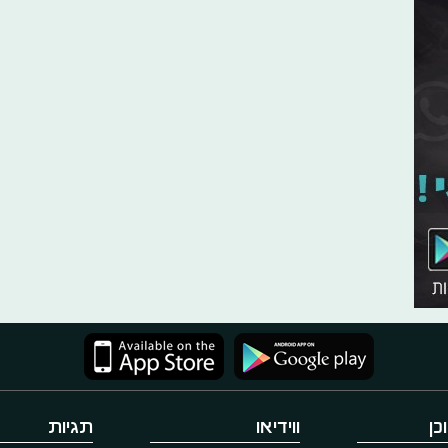
כן
ווידיאו
תגיות