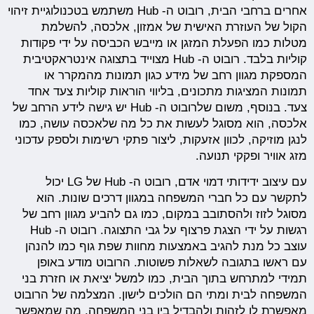
אחרים ברחבי הבית, רובוט ה- Hub משתמש בטכנולוגיית זיהוי
הקול של העוזרת האישית של אמזון, אלכסה, להשלמת
מטלות כמו הפעלת המזגן או מייבש הכביסה על ידי פקודות
קוליות בלבד. רובוט ה- Hub מצוייד בתצוגה אינטראקטיבית
המספקת מגוון רחב של מידע כגון תמונות מהמקרר או
תמונות המציגות מתכונים, בליווי הוראות קוליות צעד אחד
צעד. בנוסף, משום שלרובוט ה- Hub יש גישה לידע הרחב של
אלכסה, הוא מסוגל לעשות את כל מה שלאכסה עושה, כמו
לנגן מוזיקה, לכוון אזעקות, ליצור פתקי רשימות ולספק עדכוני
מזג אוויר ופקקי תנועה.
עם עיצוב ידידותי דמוי אדם, רובוט ה- Hub של LG יכול
לתקשר עם כל חברי המשפחה במגוון דרכים שונות. הוא
מסוגל לזוז ולהסתובב במקום, כמו גם להביע מגוון רחב של
רגשות על ידי הצגת פרצוף על גבי התצוגה. רובוט ה- Hub
עוצב כל מנת להגיב באמצעות מחוות שפת גוף כמו להנהן
עם ראשו בתגובה לשאלות פשוטות. הרובוט מודע באופן
תמידי למתרחש בתוך הבית, כמו למשל יציאת או חזרת בני
המשפחה לבית ומתי הם הולכים לישון. המצלמה של הרובוט
מאפשרת לו לזהות ולהבדיל בין בני המשפחה, מה שמאפשר