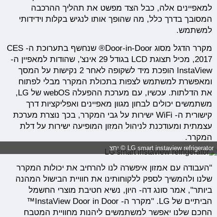
למאפיינים אלה, כבל הצד מפשט את תהליך ההרכבה
המסובך בדרך כלל, מה שהופך אותו לנגיש בקלות וידידותי
למשתמש.
מקרר הדגל מסוג Door-in-Door® שנחשף בתערוכת ה- CES
2017, מכיל תצוגת LCD בגודל 29 אינצ', שהודות למאפיין ה-
InstaView הופכת מיד לשקופה לאחר 2 נקישות על המסך
ומאפשרת למשתמש לצפות בתכולת המקרר מבלי לפתוח
את הדלתות. עכשיו, עם מערכת ההפעלה webOS של LG,
משתמשים יכולים לבחון מגוון מאפיינים ואפליקציות דרך
קישורית ה- WiFi ישירות על גבי המקרר, בכך נוצרת מערכת
עצמתית ומעודכנת לניהול המזון המופיעה ישירות על דלת
המקרר.
LG smart instaview refrigerator © יחצ
"העבודה עם אמזון איפשרה לנו להרחיב את יכולות המקרר
שלנו ולהמשיך לספק ללקוחותינו את חוויית הבישול המהנה
ביותר", אמר סונג דה- היון, נשיא חטיבת מוצרי החשמל
הביתיים של LG. "מקרר ה- InstaView Door in Door™
החכם שלנו יאפשר למשתמשים ליהנות מחוויית המטבח