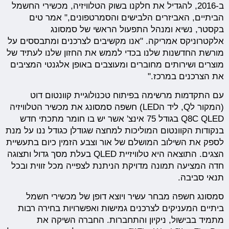
ב-2016, להגדיל את חלקנו בשוק הטלוויזיה, מכשירי החשמל
הביתיים, האביזרים הלבישים והסמרטפונים," אמר טים
בקסטר, נשיא ומנהל התפעול הראשי של סמסונג
אלקטרוניקס אמריקה. "אנו מקשיבים לצרכנים ומתבססים על
מורשת החדשנות שלנו בכדי לממש את החזון שלנו לעתיד של
מוצרים ושירותים מחוברים ומעוצבים באופן אלגנטי המציבים
את הצרכנים במרכז."
עם התקדמות מרשימה בפיתוח טכנולוגיית קוונטום דוט
(המקור לQ, ליד הLED) חשפה סמסונג את מכשיר הטלוויזיה
Q8C QLED בגודל 75 אינצ' אשר יש בו חומר מתכתי חדש
בנקודות הקוונטום המוליכות למחצה שגודלן כגודל ננו על מנת
לספק את השילוב המושלם של אור וצבע הזמין כיום בתעשיית
הצגים. התוצאה היא טלוויזיית QLED בעלת מסך גדול ותצוגה
חדה המציעה תמונה מדויקת הניתנת לצפייה מכל זווית ובכל
תנאי סביבה.
סמסונג חשפה מבחר עשיר ויוצא דופן של מכשירי חשמל
ביתיים המעניקים לצרכנים גמישות ואפשרויות בחירה רבות
מתמיד בבישול, ניקיון והתחברות. החברה השיקה את