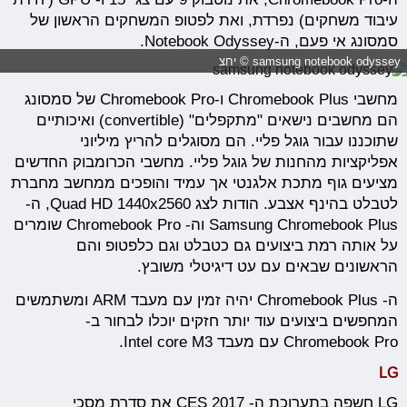
עיבוד משחקים) נפרדת, ואת לפטופ המשחקים הראשון של
סמסונג אי פעם, ה-Notebook Odyssey.
samsung notebook odyssey © יחצ
מחשבי Chromebook Plus ו-Chromebook Pro של סמסונג
הם מחשבים נישאים "מתקפלים" (convertible) ואיכותיים
שתוכננו עבור גוגל פליי. הם מסוגלים להריץ מיליוני
אפליקציות מהחנות של גוגל פליי. מחשבי הכרומבוק החדשים
מציעים גוף מתכת אלגנטי אך עמיד והופכים ממחשב מחברת
לטבלט בהינף אצבע. הודות לצג Quad HD 1440x2560, ה-
Samsung Chromebook Plus וה- Chromebook Pro שומרים
על אותה רמת ביצועים גם כטבלט וגם כלפטופ והם
הראשונים שבאים עם עט דיגיטלי משובץ.
ה- Chromebook Plus יהיה זמין עם מעבד ARM ומשתמשים
המחפשים ביצועים עוד יותר חזקים יוכלו לבחור ב-
Chromebook Pro עם מעבד Intel core M3.
LG
LG חשפה בתערוכת ה- CES 2017 את סדרת מסכי