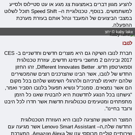
להציע מגוון דברים באמצעות צג מגע או עט סטיילוס ולסייע
למשתמשים. בנוסף, טכנולוגיית ה– Speed Shift תוכל לשלוט
במצבי הביצועים של המעבד ונהל אותם בעזרת מערכת
ההפעלה.
kaby lake © יחצ
לנובו
חברת לנובו השיקה גם היא מוצרים חדשים וחדשניים ב- CES
2017 וביניהם 2 מחשבי גיימינג חדשים, עוזרת טכנולגית
וסמארטפון חדש. Different Innovates Better, זהו החזון
החדש של לנובו, אשר הבינו שהצרכנים רוצים שהמכשירים
שלהם יתאימו לצרכיהם ולהרגלי השימוש שלהם בכל מקום
הם אשר נמצאים. סמנכ"ל ונשיא תפעול בלנובו הסביר ואמר,
"גישתנו בכל הנוגע לחדשנות היא להבטיח שאנו כל הזמן
מתפתחים ומטעימים טכנולוגיות חדשות אשר חדרו לכל היבט
ורובד בחיינו".
המוצר הראשון שהציגה לנובו היא העוזרת הטכנולוגית
החדשה שלה,ה– Lenovo Smart Assistant אשר מגיעה עם
שירותיים קוליים מבוססי ענן של Amazon Alexa. המערכת