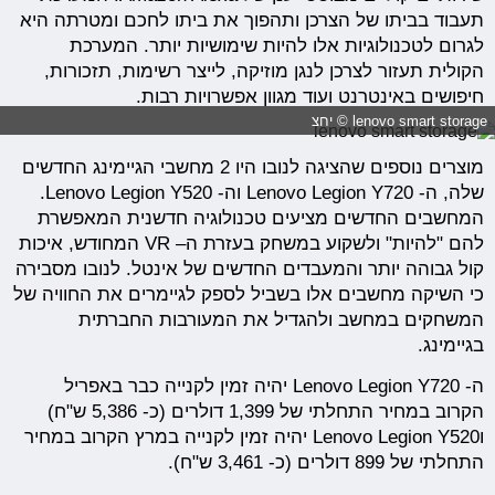
תעבוד בביתו של הצרכן ותהפוך את ביתו לחכם ומטרתה היא
לגרום לטכנולוגיות אלו להיות שימושיות יותר. המערכת
הקולית תעזור לצרכן לנגן מוזיקה, לייצר רשימות, תזכורות,
חיפושים באינטרנט ועוד מגוון אפשרויות רבות.
lenovo smart storage © יחצ
מוצרים נוספים שהציגה לנובו היו 2 מחשבי הגיימינג החדשים
שלה, ה- Lenovo Legion Y720 וה- Lenovo Legion Y520.
המחשבים החדשים מציעים טכנולוגיה חדשנית המאפשרת
להם "להיות" ולשקוע במשחק בעזרת ה– VR המחודש, איכות
קול גבוהה יותר והמעבדים החדשים של אינטל. לנובו מסבירה
כי השיקה מחשבים אלו בשביל לספק לגיימרים את החוויה של
המשחקים במחשב ולהגדיל את המעורבות החברתית
בגיימינג.
ה- Lenovo Legion Y720 יהיה זמין לקנייה כבר באפריל
הקרוב במחיר התחלתי של 1,399 דולרים (כ- 5,386 ש"ח)
וLenovo Legion Y520 יהיה זמין לקנייה במרץ הקרוב במחיר
התחלתי של 899 דולרים (כ- 3,461 ש"ח).