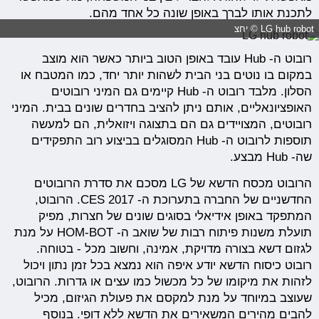
לתכנת אותו לברך באופן שונה כל אחד מהם.
LG hub robot © יחצ
רובוט ה- Hub עובד באופן הטוב ביותר כאשר הוא מוצב
במקום בו נוטים בני הבית לשהות יותר יחד, כמו המטבח או
הסלון. מלבד רובוט ה- Hub קיימים גם המיני רובוטים
האופציונאליים, אותם ניתן להציב בחדרים שונים בבית. המיני
רובוטים, המצויידים גם הם בתצוגה ויזואלית, הם למעשה
תוספות לרובוט ה- Hub המסוגלים בביצוע רוב התפקידים
שה- Hub מבצע.
הרובוט מכסח הדשא של LG מסכם את סדרת הרובוטים
החדשניים של החברה בתערוכת ה- 2017 CES. הרובוט,
המתפקד באופן אידיאלי בסוגים שונים של חצרות, מפיק
תועלת משנות פיתוח רבות של שואב ה- HOM-BOT על מנת
לגזום דשא בצורה מדויקת, אמינה, וחשוב מכל - בטוחה.
רובוט כיסוח הדשא יודע איפה הוא נמצא בכל זמן נתון ויכול
לזהות את מיקומו של כל מכשול כמו עצים או גדרות. הרובוט,
שעוצב במיוחד על מנת למקסם את פעולת הגיזום, מכיל
להבים מהירים המשאירים את הדשא ללא דופי. בנוסף