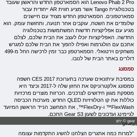
Lenovo Phab 2 Pro הוא הסמארטפון החדש והראשון שעובד
בטכנולוגיית Tango אשר מציע חווית AR ייחודית עבור
סמארטפונים. הסמארטפון החדש מצויד עם חיישנים
שלומדים את השטח, עוקבים אחר תנועה, ותחושת עומק. הוא
מגיע עם אפליקציות חדשות המשתמשות בטכנולוגיה
החדשה. האפליקציות יוכלו לעצב את הבית שלכם, לצלם
אתכם עם הולגרמות ואפילו להפוך את הבית שלכם למגרש
משחקים וירטואלי. הסמארטפון כבר זמין לרכישה החל מ-499
דולרים באתר הבית של לנובו.
סמסונג
במסיבת עיתונאים שערכה בתערוכת CES 2017 חשפה
סמסונג אלקטרוניקס את החזון שלה ל-2017 וכיצד היא
מספקת מגוון חידושים לצרכנים. הכרזות מוצרים מרכזיות
כוללות את קו הטלוויזיות QLED החדש, מערכות הכביסה
FlexWash™ ו-FlexDry™, את המחשב הנייד הראשון המיועד
לגיימינג ועדכונים לשעון Gear S3 החכם.
gear © יחצ
"למרות כמה אתגרים הצלחנו להשיג התקדמות עצומה