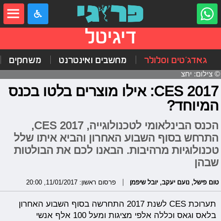
דיגיטל
גאדג'טים וסלולר
מחשבים ואינטרנט
משחקים
© צילום: יחצ
CES 2017: אילו מוצרים בלטו בכנס
המיוחד?
הכנס הבינלאומי לטכנולוגייה, CES 2017,
התרחש בסוף השבוע האחרון והביא איתו שלל
טכנולוגיות מרהיבות. הבאנו לכם את הבולטות
שבהן
טום פישל
,
נועם יעקב
,
יובל שיפמן
פרסום ראשון: 11/01/2017, 20:00
תערוכת CES לשנת 2017 התחרשה בסוף השבוע האחרון
בלאס וגאס וכללה אלפי מציגות ומעל 100 אלף אנשי