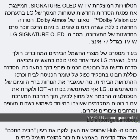
הטלוויזיות המוצלחת SIGNATURE OLED W TV, המייצגת
את פסגת הסדרות החדשות שטוחות המסך של LG בתערוכה
עם Dolby Vision™ וסאונד של Dolby Atmos, הסדרה
החדשה כוללת עשרה דגמים שונים, ביניהם הדגם זוכה פרס
החדשנות של התערוכה, מסך ה- LG SIGNATURE OLED
TV W בגודל 77 אינצ'.
בעוד מספרם של מוצרי החשמל הביתיים המחוברים הולך
וגדל, נשארת LG צעד אחד לפני כולם בתעשייה ומביאה
סדרה חדשה של רובוטים חכמים פורצי דרך בתערוכה. הסדרה
כוללת רובוט בתפקיד כפול של שומר הכניסה לבית וכרכז
ההתראות הביתיות, מה שמגביר את הנוחות בחיי היומיום של
המשתמשים. LG אף משתמשת בכוח ה- IOT ולוקחת את
הטכנולוגיה החכמה אל מחוץ לבית, תוך הרחבת המערכת
עם רובוטים מתקדמים שעוצבו במיוחד לשימוש בשדות תעופה
ומרחבים ציבוריים אחרים.
LG airport guide robot © יחצ
רובוט ה- Hub שתופס את העין, לוקח את רעיון "הבית החכם"
צעד אחד קדימה. באמצעות חיבור למוצרי חשמל ביתיים