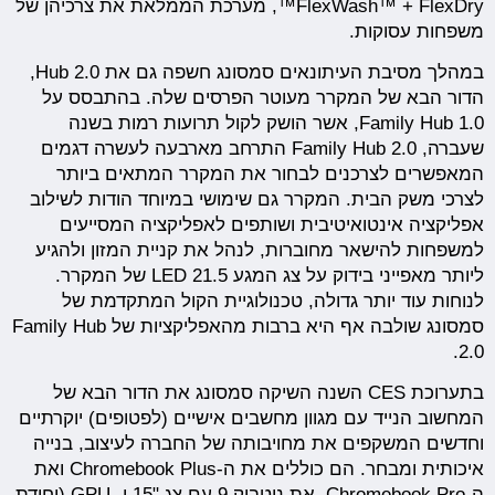
FlexWash™ + FlexDry™, מערכת הממלאת את צרכיהן של
משפחות עסוקות.
במהלך מסיבת העיתונאים סמסונג חשפה גם את Hub 2.0,
הדור הבא של המקרר מעוטר הפרסים שלה. בהתבסס על
Family Hub 1.0, אשר הושק לקול תרועות רמות בשנה
שעברה, Family Hub 2.0 התרחב מארבעה לעשרה דגמים
המאפשרים לצרכנים לבחור את המקרר המתאים ביותר
לצרכי משק הבית. המקרר גם שימושי במיוחד הודות לשילוב
אפליקציה אינטואיטיבית ושותפים לאפליקציה המסייעים
למשפחות להישאר מחוברות, לנהל את קניית המזון ולהגיע
ליותר מאפייני בידוק על צג המגע 21.5 LED של המקרר.
לנוחות עוד יותר גדולה, טכנולוגיית הקול המתקדמת של
סמסונג שולבה אף היא ברבות מהאפליקציות של Family Hub
2.0.
בתערוכת CES השנה השיקה סמסונג את הדור הבא של
המחשוב הנייד עם מגוון מחשבים אישיים (לפטופים) יוקרתיים
וחדשים המשקפים את מחויבותה של החברה לעיצוב, בנייה
איכותית ומבחר. הם כוללים את ה-Chromebook Plus ואת
ה-Chromebook Pro, את נוטבוק 9 עם צג "15 ו- GPU (יחידת