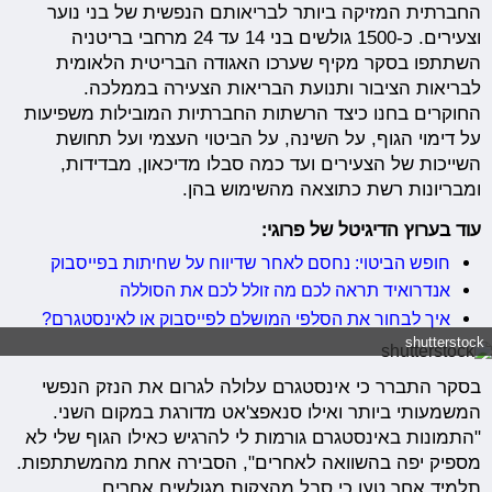
החברתית המזיקה ביותר לבריאותם הנפשית של בני נוער
וצעירים. כ-1500 גולשים בני 14 עד 24 מרחבי בריטניה
השתתפו בסקר מקיף שערכו האגודה הבריטית הלאומית
לבריאות הציבור ותנועת הבריאות הצעירה בממלכה.
החוקרים בחנו כיצד הרשתות החברתיות המובילות משפיעות
על דימוי הגוף, על השינה, על הביטוי העצמי ועל תחושת
השייכות של הצעירים ועד כמה סבלו מדיכאון, מבדידות,
ומבריונות רשת כתוצאה מהשימוש בהן.
עוד בערוץ הדיגיטל של פרוגי:
חופש הביטוי: נחסם לאחר שדיווח על שחיתות בפייסבוק
אנדרואיד תראה לכם מה זולל לכם את הסוללה
איך לבחור את הסלפי המושלם לפייסבוק או לאינסטגרם?
shutterstock
בסקר התברר כי אינסטגרם עלולה לגרום את הנזק הנפשי
המשמעותי ביותר ואילו סנאפצ'אט מדורגת במקום השני.
"התמונות באינסטגרם גורמות לי להרגיש כאילו הגוף שלי לא
מספיק יפה בהשוואה לאחרים", הסבירה אחת מהמשתתפות.
תלמיד אחר טען כי סבל מהצקות מגולשים אחרים