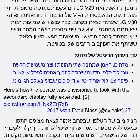
בשנת 2015 פורסם כי LG V10 יהיה עם מסך משני על גבי
המסך הראשי, ואת LG V20 הם עקפו עם גרסה משופרת יותר
מהקודמת. הבא בסדרת ה- V של החברה הקוריאנית הוא ה-
LG V30 שעתיד לצאת בקרוב. כבר עכשיו יש שמועות רבות
שאומרות שהטלפון ייצא עם שני מסכים כאשר המסך השני
יצא מתחת למסך הראשי. השמועות הגיעו מאוון בלאס
ששיתף את העוקבים הרבים שלו בטוויטר.
עוד בערוץ הדיגיטל של פרוגי:
מדהים: האמן שמחבר שתי תמונות ויוצר משמעות חדשה
טכניקת סלפי חדשה שיכולה להפוך אתכם לפסל או לציור
פיפה 18, קול אוף דיוטי ועוד: סיכום שבועי בעולם הגיימינג
Here's how the device was envisioned to look with the
secondary display fully extended. [2]
pic.twitter.com/HNkZErj7xB
— Evan Blass (@evleaks)
27 במאי 2017
הצילומים של הטלפון שבקרוב אמור לצאת מציגים התקן
כמעט ללא מסגרת, מסך שקוף שיכול להוות דרך קלה לקיצורי
דרך של היישומים השימושים ביותר בקרב המשתמש, מקלדת,