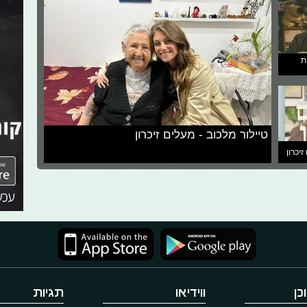
ת
טיילור מלכוב - מעלים זיכרון
זיכרון
כן
ווידיאו
תגיות