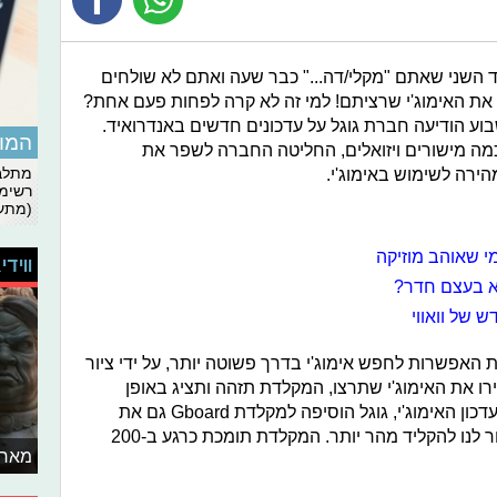
השני שאתם "מקלי/דה..." כבר שעה ואתם לא שולחים
את האימוג'י שרציתם! למי זה לא קרה לפחות פעם אחת?
שבוע הודיעה חברת גוגל על עדכונים חדשים באנדרואיד.
המומ
ה מישורים ויזואלים, החליטה החברה לשפר את
ירה לשימוש באימוג'י.
מתלבט
רשימת
(מתעד
ווידי
א בעצם חדר?
 האפשרות לחפש אימוג'י בדרך פשוטה יותר, על ידי ציור
ו את האימוג'י שתרצו, המקלדת תזהה ותציג באופן
אוטומטי אימוג'י שקשור לציור. בנוסף לעדכון האימוג'י, גוגל הוסיפה למקלדת Gboard גם את
האפשרות להציע זוגות מילים בכדי לעזור לנו להקליד מהר יותר. המקלדת תומכת כרגע ב-200
מאחו