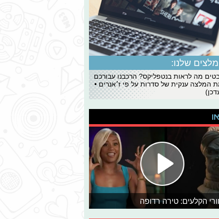
לצים שלנו:
ים מה לראות בנטפליקס? הרכבנו עבורכם
 המלצה ענקית של סדרות על פי ז׳אנרים •
כן)
או
רי הקלעים: טירה רדופה