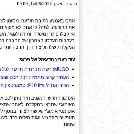
פרסום ראשון: 14/06/2017, 09:00
אתם באמצע כתיבת הודעה, מסומן לצד 
את ההודעה. למה? כי אתם לא מוצאים 
אז קבלו פתרון מעולה, ותודה לגוגל. ה
בעקבות העדכון האחרון של החברה בכמ
המקלדת שלה וליצור דרך הרבה יותר מה
עוד בערוץ הדיגיטל של פרוגי:
MUGO: רשת חברתית חדשה לכל מי שאוהב מוזיקה
העתיד קרוב מתמיד: רכב חכם שהו
הכירו את ה/ P10 lite: סמארטפון חדש של וואווי
העדכון החדש והמגניב הזה נותן לכם את
האימוג'י שתרצו במקלדת. לאחר שתצייר
שפות.