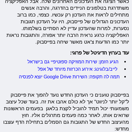
כאשר הציגה את העדכונים האחרונים שלה. אבל האפליקציה
משתדרגת בטלפונים הניידים בהדרגה, והרבה אנשים
מתחילים לראות את העדכון רק עכשיו. כצפוי, כמו ברוב
העדכונים הגדולים של פייסבוק, היו על העדכון תגובות
נסערות, למרות שהעדכון עדיין לא הסתיים בשלמותו.
האפליקציה כרגע נראית הרבה יותר אפורה, והתגובות נראות
יותר כמו הודעות צ'אט מאשר שיחה בפייסבוק.
עוד בערוץ הדיגיטל של פרוגי:
הגיע הזמן: שירות המוזיקה ספוטיפיי גם בישראל
לייב/בלוגינג: אירוע הכרזות מיוחד של אפל
תמה לה תקופה: השירות Google Drive יוצא לפנסיה
בפייסבוק טוענים כי העדכון החדש נועד להפוך את פייסבוק
ל"קל יותר לניווט" אך לא כולם אהבו את זה. בעוד שכל עיצוב
משמעותי יכול תמיד להוביל לקצת בלאגן בפעמים הראשונות
שרואים אותו, לאחר כמה פעמים מתרגלים אליו. חוץ
מהעיצוב החדש של התגובות גם הסמלים בתחילת הדף עוצבו
מחדש: