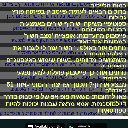
כמות הלייקים
ברוכים הבאים לעתיד: פייסבוק בפיתוח פורץ
גבולות
ספוטיפיי משיקה: שיתוף שירים באמצעות
הסטורי בפייסבוק
פייסבוק מתעדכנת: אופציית 'מצב חשוך'
למכשירי אנדרואיד
נותנים אור באולפן: "השיר עזר לי לעבור את
הצלקת מהיסודי"
משתמשים מדווחים: בעיות שימוש באינסטגרם
ובפייסבוק
נותנים אור: כך פייסבוק פועלת למען נפגעי
הבריונות
מבצע או זיוף? תכנון הפריצה ההמוני לאזור 51
בארה"ב
צאו לרחובות: משאית פופ אפ של פייסבוק בדרך
לאילת
די למוסכמות: אמא מראה שבנות יכולות להיות
ספורטאיות