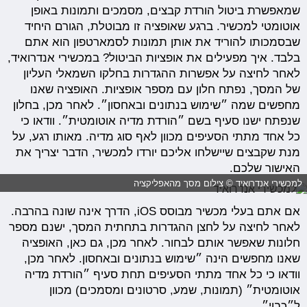
שמאפשרת ביטול הורדת קבצים, מסמכים ותמונות באופן
אוטומטי למכשיר. ברגע שאופציה זו מבוטלת, הגורם היחיד
שבסמכותו להוריד את אותן תמונות לסמארטפון הוא אתם
בלבד. איך מפעילים את אופציות הביטול? במכשירי אנדרואיד,
לאחר לחיצה על אפשרות ההגדרות בחלקו השמאלי העליון
של המסך, נפתח חלון עם מספר אופציות. האופציה שאנו
מחפשים שמה ״שימוש בנתונים ובאחסון״. לאחר מכן, בחלון
שנפתח ישנו סעיף בשם ״הורדת מדיה אוטומטית״. וודאו כי
כל אחד מתתי הסעיפים מכוון לאף סוג מדיה. מאותו רגע, על
מנת שקבצים שיישלחו אליכם יורדו למכשיר, הדבר יצריך את
האישור שלכם.
למכשירי אנדרואיד © צילום מסך מהאפליקציה
אם אתם בעלי מכשיר מבוסס iOS, הדרך אינה שונה בהרבה.
לאחר לחיצה על לחצן ההגדרות בתחתית המסך, ישנם מספר
חלונות שאפשר אותם לבחור. לאחר מכן, גם כאן, האופציה
שאנו מחפשים הינה ״שימוש בנתונים ובאחסון. לאחר מכן,
וודאו כי כל אחד מתתי הסעיפים תחת סעיף ״הורדת מדיה
אוטומטית״ (תמונות, שמע, סרטונים ומסמכים) מכוון
ל״כבוי״.