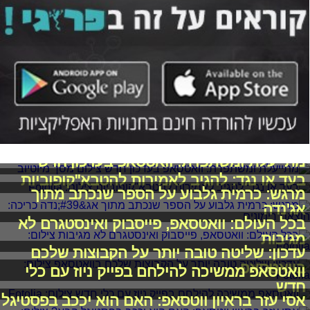
מתייעלת ומשתפרת: וואטסאפ בעדכון חדש
בעד או נגד: להגיב לאמירות להטבא"קופוביות
מרגש: כרמית גלבוע על הספר שנכתב מתוך
אג'נדה
בכל העולם: וואטסאפ, פייסבוק ואינסטגרם לא
מגיבות
עדכון: שליטה טובה יותר על הקבוצות שלכם
בוואטסאפ
וואטסאפ ממשיכה להילחם בפייק ניוז עם כלי
חדש
אסי עזר בראיון ווטסאפ: האם הוא יככב בפסטיגל