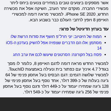
אשר מספקים ביצועים טובים במחירים צנועים ביחס ליתר
מכשירי החברה. מוקדם יותר הערב, השיקה אפל את מכשירה
החדש, iPhone SE 2020. למכשיר מראה דומה למכשירי
האייפון 8 ויופץ לרחבי העולם כבר בשבוע הבא.
עוד בערוץ הדיגיטל של פרוגי:
המוח של היוטיוב: יוני חרל"פ חושף את סודות הרשת שלו
מסתמן: אלו הם הדברים שצפויה אפל להשיק בעדכון ה-iOS
14
פסח בצל הקורונה: הסרטונים שיעשו לכם את ערב החג
למכשיר החדש מראה דומה לדגם האייפון 8, כלומר לו מסך
בגודל 4.7 אינץ' עם כפתור בית ונעילה באמצעות TouchID.
למכשיר שלושה דגמים: דגם הבסיס בעל אחסון פנימי של 64
ג'יגה בעלות של כ-399 דולר, אחד נוסף בעל אחסון פנימי של
128 ג'יגה שמחירו יעמוד על כ-449 דולר ודגם נוסף בעל אחסון
פנימי של 256 ג'יגה שמחירו יעמוד על כ-549 דולר.