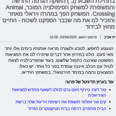
בתחילת השבוע (ב׳) הושקה הגרסה החדשה
והמשופרת למשחק הסימולציה המוכר, Animal
Crossing. המשחק הפך במהרה ויראלי מאחר
והזכיר לנו את מה שכבר הספקנו לשכוח - החיים
מחוץ לבידוד
זיו אביב
פרסום ראשון: 03/04/2020, 10:00
הגעגוע לחופש, לטבע ולשגרה מראה אותותיו בימים אלו יותר
מאי פעם. כולנו במירוץ אחר דברים שיזכירו לנו את המציאות
הפשוטה שאיננה כתמול שלשום. בעוד שהפריבילגיה לצאת
לטיול עם הכלב איננה עומדת בפני כל אחד, יש כאלו
המוצאים נחמה במימד הוירטואלי, במשחקי הוידיאו.
עוד בערוץ הדיגיטל של פרוגי:
טור דעה: טירוף הזום גרם לכולנו לשאוף מחדש למציאות
האידיאלית
קים אור אזולאי חושפת את רשימת הריגול שלה ברשת
הבית מתפרק: דרמה בבית הטיקטוקרים הגדול