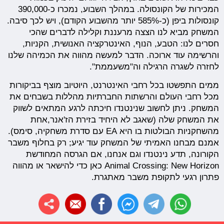
המכירות של הקונסולה. במהלך השבוע, נמכרו כ-390,000
קונסולות ביפן (כ-585% יותר מהשבוע הקודם), ויש לכך סיבה.
המשחק מביא לנו הצצה מרעננת וקלילה לדברים שהכי
חסרים לנו: הטבע, הנוף, האינטרקציה האנושית, הקניות,
והרשימה עוד ארוכה. הדבר למעשה מהווה את הכמיהה שלנו
לחזרה לשגרה הרגילה וה"משעממת".
ממים התפשטו בכל רחבי האינטרנט, היוטיוב מוצף בביקורות
מכל רחבי העולם והרשתות החברתיות מהללות בשבחים את
המשחק. ניתן לחשוב שנינטנדו חיכתה לרגע המתאים לשווק
את המשחק שלה (שאגב לא היחיד בזירת הז'אנר,אחת
מהשחקניות הבולטות בו היא EA עם סדרת משחקיה, סימס).
אמנם מבחנו האמיתי של המשחק עוד יגיע; רק בחלוף משבר
הקורונה, תדע נינטנדו וגם אנחנו, אם הגרסה המחודשת
Animal Crossing: New Horizon כאן כדי להישאר או מהווה
פתרון רגעי לתקופת משבר מאתגרת.