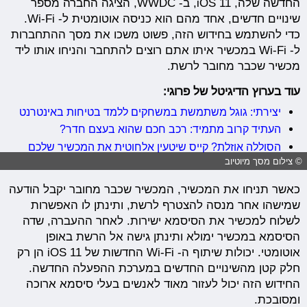
החדשה שלה, iOS 11, ב- WWDC, הציגה החברה מספר
שינויים חדשים, אחד מהם הוא כניסה אוטומטית ל- Wi-Fi.
כדי להשתמש בחידוש הזה, פשוט משכו את מסך ההתחברות
ל- Wi-Fi במכשיר איתו אתם רוצים להתחבר והניחו אותו ליד
מכשיר שכבר מחובר לרשת.
עוד בערוץ הדיגיטל של פרוגי:
יצירתי: גוגל משתמשת במשחקים ללמד בטיחות באינטרנט
העתיד קרוב מתמיד: רכב חכם שהוא בעצם חדר?
הסוללה אוזלת? קייס שיטעין אלחוטית את המכשיר שלכם
© צילום מסך מיוטיוב
כאשר תניחו את המכשיר, המכשיר שכבר מחובר יקבל הודעה
שמישהו אחר מנסה להצטרף לרשת, ותינתן לו האפשרות
לשלוח למכשיר את הסיסמא ישירות. לאחר ההעברה, שדה
הסיסמא במכשיר ימולא ותינתן גישה אל הרשת באופן
אוטומטי. יכולות שיתוף ה- Wi-Fi החדשות של iOS 11 הן רק
חלק קטן מהשינויים החדשים במערכת ההפעלה החדשה.
החידוש הזה יכול לעזור מאוד לאנשים בעלי סיסמא ארוכה
ומסובכת.