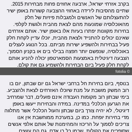
בקרב אזרחי ישראל, ארבעה אחוזים פחות מבחירות 2015.
שתיים מהסיבות לירידה באחוזי ההצבעה קשורות באופן ישיר
להתעצלותם של האנשים ולמגבלות פיזיות של חלק
מהאוכלוסיה שמונעות מהם לצאת מהבית ולגשת לקלפי.
בחירות מקוונות יפתרו בעיות אלו באופן ישיר. אותם אזרחים
שאינם יכולים להתנייד ולצאת מהבית, יוכלו עדיין לקחת חלק
פעיל בבחירות ולהשפיע ישירות מביתם. בכל הנוגע לעצלים
באוכלוסיה, שנפשם יותר חפצה בבילוי בים או בקניון הסמוך,
הצבעה דיגיטלית באמצעות הסמארטפון יכולה להניע אותם
לקחת חלק פעיל ביום הבחירות ולהשמיע גם את קולם.
© fotolia
בנוסף, ביום בחירות חל ברחבי ישראל גם יום שבתון, יום בו
רוב המשק מושבת על מנת שיוכלו האזרחים לצאת ולהצביע.
בימי שבתון רוב מקומות העבודה אינם פועלים, דבר שמרחיב
את הגרעון הכלכלי במדינה. במידה והבחירות ייעשו באופן
דיגיטלי, לא יהיה צורך ביום שבתון והעול הכלכלי אשר מתלווה
מדי בחירות יופחת. כמו כן, במערכת ממוחשבת אין אנו
צריכים לסמוך על הריכוז והמהימנות של אותם אלפי אנשים
שסופרים את הקולות, שכמו כל בן אדם, גם הם עושים