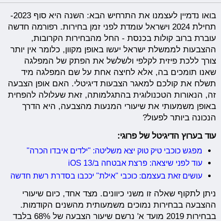
בואו נדמיין לעצמנו את התרחיש הבא: השנה היא סוף 2023-
תחילת 2024 וישראל עומדת לפני זמן בחירות. רפורמה חדשה
עוברת ברוב קולות בכנסת - החל מהבחירות הקרובות,
ההצבעות לממשלת ישראל יעשו באופן מקוון, כלומר אין יותר
צורך ללכת פיזית לקלפי ולשלשל את הפתק של המפלגה
שאנו תומכים בה, אלא לחיצה אחת על שם המפלגה מיד
תשלח את קולכם למאגר הצבעות דיגיטלי. האם אופן הצבעה
זה, הנאורות הטכנולוגית בהתגלמותה, זאת שעלולה להפחית
באופן משמעותי את שיעורי המנעות מהצבעה, היא הדרך
הנכונה ביותר לפעול?
עוד בערוץ הדיגיטל של פרוגי:
מפגש כוכבי טיק טוק יצא משליטה: "ילדים איבדו הכרה"
עוד לפני שיצאה: פרצת אבטחה ב/iOS 13
עושים זאת בעצמם: כוכבי "אילת" יככבו בסדרת רשת חדשה
ניתן לתקוף שאלה זו משני כיוונים. מצד אחד, כיום שיעורי
ההצבעה בבחירות נמוכים משמעותית מהשנים הקודמות.
בבחירות 2019 מועד א' נרשם שיעור הצבעה של 68% בלבד