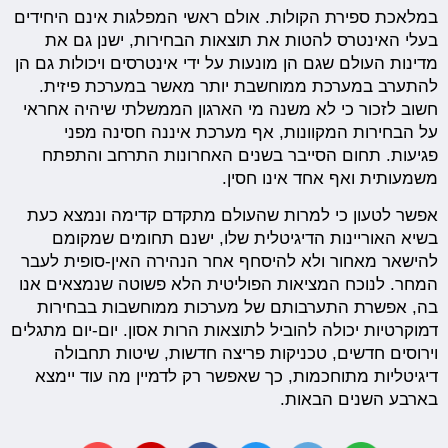
במלאכת ספירת הקולות. אולם ראשי המפלגות אינם היחידים
בעלי האינטרס להטות את תוצאות הבחירות, ישנן גם את
מדינות העולם שגם הן מונעות על ידי אינטרסים ויכולות גם הן
להתערב במערכת ממוחשבת יותר מאשר במערכת פיזית.
חשוב לזכור כי לא משנה מי הארגון הממשלתי שיהיה אחראי
על הבחירות המקוונות, אף מערכת איננה חסינה מפני
פגיעות. תחום הסייבר בשנים האחרונות התרחב והתפתח
משמעותית ואף אחד אינו חסין.
אפשר לטעון כי למרות שהעולם מתקדם קדימה ונמצא כעת
בשיא האוריינות הדיגיטלית שלו, ישנם תחומים שמקומם
להישאר מאחור ולא להיסחף אחר הנהירה האין-סופית לעבר
המחר. לנוכח המציאות הפוליטית הלא פשוטה שנמצאים אנו
בה, אפשרת התערבותם של מערכות ממוחשבות בבחירות
דמוקרטיות יכולה להוביל לתוצאות הרות אסון. יום-יום מתגלים
וירוסים חדשים, טכניקות פריצה חדשות, שיטות תחבולה
דיגיטליות מתוחכמות, כך שאפשר רק לדמיין מה עוד יימצא
בארבע השנים הבאות.