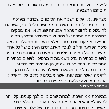
לפעמים טעויות. תוצאות הבחירות יגיעו באופן מידי וסופי עם
תום זמן ההצבעה.
מצד שני, אין עלינו לשכוח את הסיכונים שבדבר. מערכת
בחירות דיגיטלית הינה מערכת ממוחשבת לכל דבר, אשר גם
לה עלולים להיווצר פרצות אבטחה שונות. אין אנו עוסקים
במערכת ממוחשבת של עסק זעיר שבמידה ותיפרץ תהיה
הפגיעה ממוקדת וצרת טווח, אלא במערכת ממשלתית כאשר
סיכויי הפגיעה גדלים לנוכח האינטרסים השונים של כל אחד
מהצדדים של המפה הפוליטית. במערכת ממוחשבת זו הסיכוי
לזיופים בבחירות יגדל משמעותית מהסיכוי לזיופים בבחירות
המסורתיות. בתקופה רגישה זו, הן מבחינה פוליטית והן
מבחינה טכנולוגית, נשאלת השאלה עד כמה ילכו רחוק
לדוגמה ראשי המפלגות, אשר מובלים לעיתים על ידי שיקול
הדעת המוטעה שלהם, כדי לנצח בבחירות.
© צילום מסך מיוטיוב
במערכת ממוחשבת, למרות שהסיכויים לכך קטנים, קל יותר
להגיע לאחראי ולהטות את תוצאות הבחירות שלא כצדק
מאשר מבבחירות מסורתיות בהם ידם של אלפי אנשים