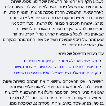
כשבוע חלף מאז היציאה הרשמית של דיסני פלוס, שירות
הסטרימינג החדש של דיסני, הגיח לאוויר העולם. שעות בלבד
לאחר יציאתו הרשמית, החלה מסכת פריצות, הונאות פרטיות,
שידורים פיראטיים ונוזקות אבטחה נוספות. אלפי חשבונות
נפרצו, עשרות תכנים הופצו והועלו לרשת, ומצד דיסני אין
התייחסות לנושא. אין זה הפריצות שגורמות לחשש - הרי
שבאותן ניתן לטפל באמצעות שדרוג נוהלי הפרטיות; זוהי
שאננותה של דיסני שמעלה חשד על אופי התנהגותה במקרים
אלו, שהרי אינם יפסקו כאן.
עוד בערוץ הדיגיטל של פרוגי:
משפיעני רשת: לא מספיק רק חיוך ותמונות יפות
ספוטיפיי טו גו: השירות חדש של ספוטיפיי עבור נסיעות
קבלו אותם: אלה נציגי ישראל באליפות העולם בגיימינג
ראשית היו אלו ההאקרים שהשאירו את חותמם בשירות שעות
מספר בלבד לאחר צאתו. הם פרצו למאות אלפי חשבונות,
שינו את פרטי המייל והסיסמה והעלו את החשבונות לרכישות
באמצעים מקוונים במכירים הנעים בסביבות 3-11 דולרים.
בנוסף, מנהג שכיח בקרב שירותי סטרימינג, שסובלת ממנו