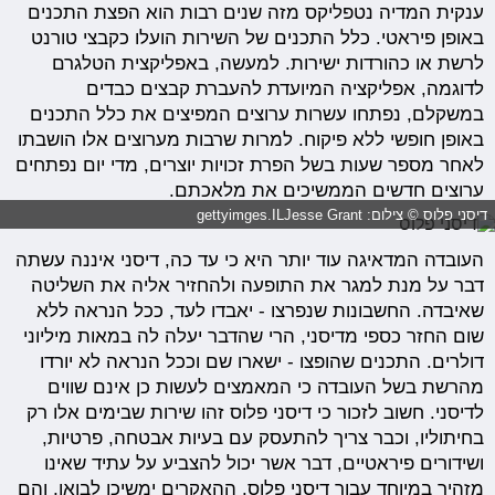
ענקית המדיה נטפליקס מזה שנים רבות הוא הפצת התכנים
באופן פיראטי. כלל התכנים של השירות הועלו כקבצי טורנט
לרשת או כהורדות ישירות. למעשה, באפליקצית הטלגרם
לדוגמה, אפליקציה המיועדת להעברת קבצים כבדים
במשקלם, נפתחו עשרות ערוצים המפיצים את כלל התכנים
באופן חופשי ללא פיקוח. למרות שרבות מערוצים אלו הושבתו
לאחר מספר שעות בשל הפרת זכויות יוצרים, מדי יום נפתחים
ערוצים חדשים הממשיכים את מלאכתם.
דיסני פלוס © צילום: gettyimges.ILJesse Grant
העובדה המדאיגה עוד יותר היא כי עד כה, דיסני איננה עשתה
דבר על מנת למגר את התופעה ולהחזיר אליה את השליטה
שאיבדה. החשבונות שנפרצו - יאבדו לעד, ככל הנראה ללא
שום החזר כספי מדיסני, הרי שהדבר יעלה לה במאות מיליוני
דולרים. התכנים שהופצו - ישארו שם וככל הנראה לא יורדו
מהרשת בשל העובדה כי המאמצים לעשות כן אינם שווים
לדיסני. חשוב לזכור כי דיסני פלוס זהו שירות שבימים אלו רק
בחיתוליו, וכבר צריך להתעסק עם בעיות אבטחה, פרטיות,
ושידורים פיראטיים, דבר אשר יכול להצביע על עתיד שאינו
מזהיר במיוחד עבור דיסני פלוס. ההאקרים ימשיכו לבואו, והם